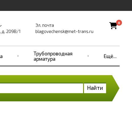
0
Эл. почта
 д. 209В/1
blagovechensk@met-trans.ru
Трубопроводная
а
Ещё...
арматура
Найти