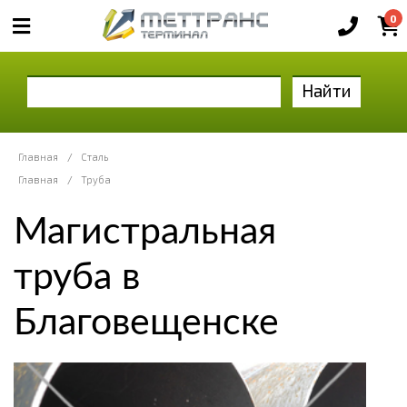
0
Найти
Главная
/
Сталь
Главная
/
Труба
Магистральная
труба в
Благовещенске