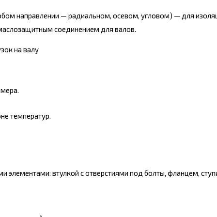
любом направлении — радиальном, осевом, угловом) — для изоля
 маслозащитным соединением для валов.
зок на валу
змера.
не температур.
и элементами: втулкой с отверстиями под болты, фланцем, сту