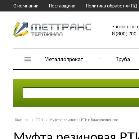
О компании
Поставщики
Политика обработки ПД
Звоните по 
8 (800) 700
Металлопрокат
Труба
Главная
/
РТИ
/
Муфта резиновая РТИ в Благовещенске
Муфта резиновая РТ