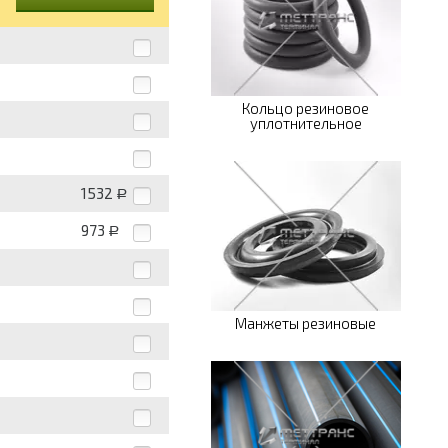
Кольцо резиновое
уплотнительное
1532
Р
973
Р
Манжеты резиновые