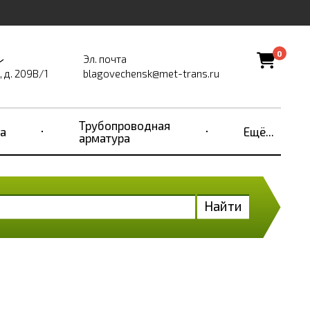
0
Эл. почта
 д. 209В/1
blagovechensk@met-trans.ru
Трубопроводная
а
Ещё...
арматура
Найти