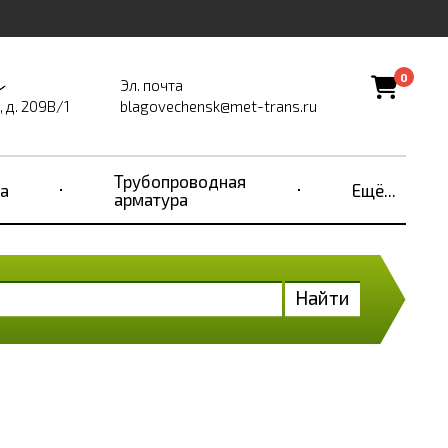
0
Эл. почта
 д. 209В/1
blagovechensk@met-trans.ru
Трубопроводная
а
Ещё...
арматура
Найти