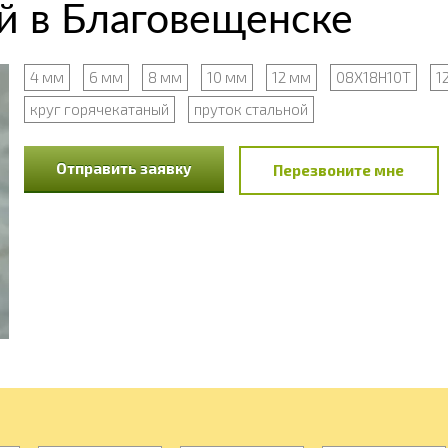
 в Благовещенске
4 мм
6 мм
8 мм
10 мм
12 мм
08Х18Н10Т
1
круг горячекатаный
пруток стальной
Отправить заявку
Перезвоните мне