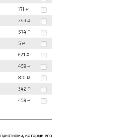
171
Р
243
Р
574
Р
5
Р
621
Р
459
Р
810
Р
342
Р
459
Р
приятиями, которые его