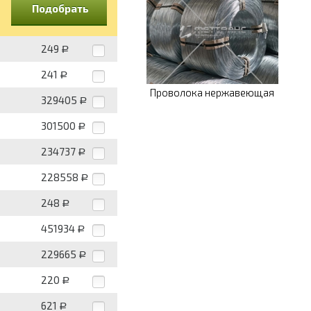
Подобрать
249
Р
241
Р
Проволока нержавеющая
329405
Р
301500
Р
234737
Р
228558
Р
248
Р
451934
Р
229665
Р
220
Р
621
Р