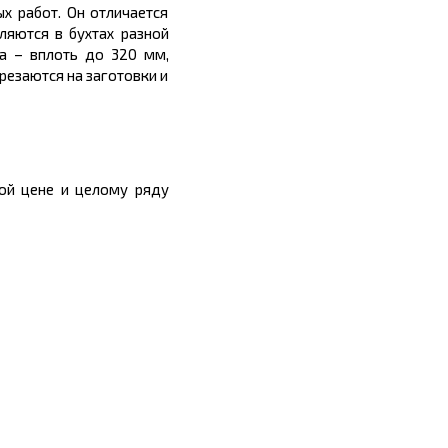
х работ. Он отличается
яются в бухтах разной
а – вплоть до 320 мм,
резаются на заготовки и
ной
цене
и целому ряду